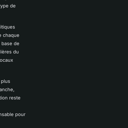
type de
litiques
de chaque
, base de
lières du
 locaux
 plus
vanche,
tion reste
nsable pour