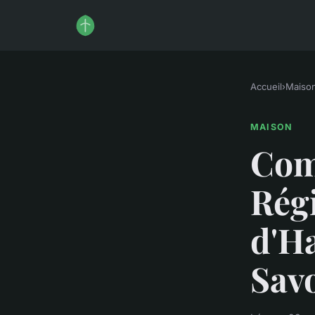
Accueil
›
Maiso
MAISON
Com
Régi
d'Ha
Savo