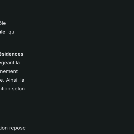
ôle
ale
, qui
ésidences
égeant la
inement
. Ainsi, la
ition selon
ation repose