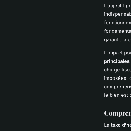
L’objectif 
indispensab
fonctionnem
fondamental
garantit la 
L’impact po
principales
charge fisc
imposées, c
compréhens
le bien est
Comprend
La
taxe d’h