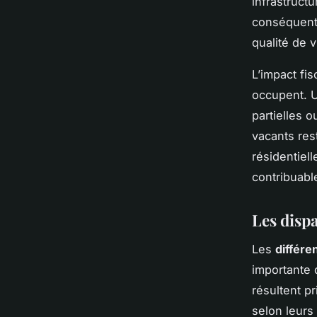
infrastruct
conséquent, 
qualité de 
L’impact fi
occupent. U
partielles 
vacants res
résidentiell
contribuabl
Les dispa
Les
différe
importante d
résultent pr
selon leurs