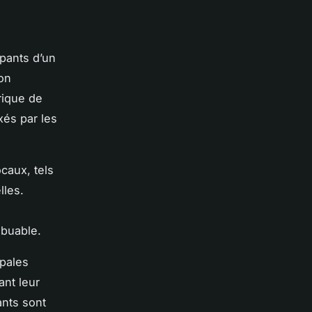
upants d’un
Son
rique de
xés par les
ocaux, tels
lles.
ibuable.
ipales
ant leur
ants sont