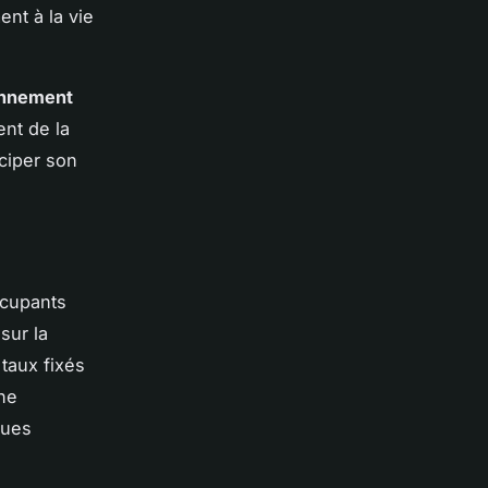
ent à la vie
onnement
ent de la
ciper son
ccupants
sur la
 taux fixés
une
ques