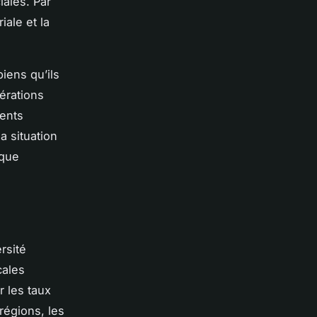
iales. Par
iale et la
iens qu’ils
érations
ments
a situation
aque
rsité
cales
r les taux
régions, les