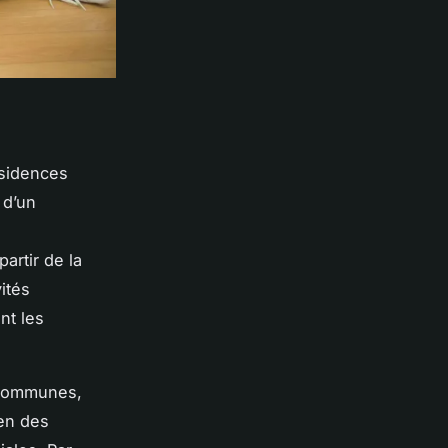
ésidences
 d’un
artir de la
ités
nt les
s communes,
ien des