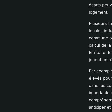
écarts peuv
logement.
Plusieurs f
locales inf
commune ou 
calcul de l
territoire. 
jouent un rô
Par exemple
élevés pour
dans les zon
importante à
compréhen
anticiper et