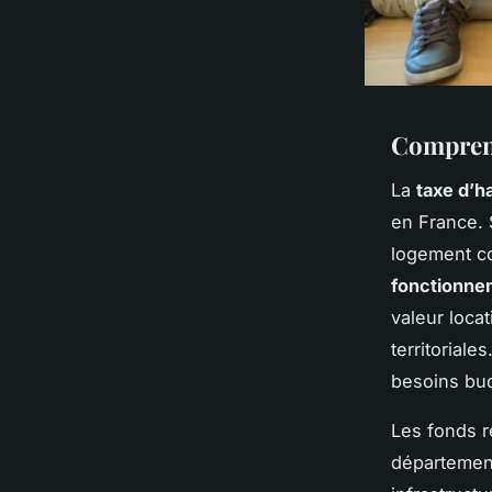
Comprend
La
taxe d’h
en France. 
logement co
fonctionne
valeur locat
territoriale
besoins bud
Les fonds r
département