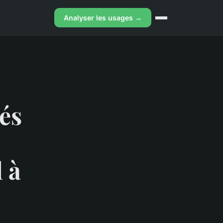
Analyser les usages →
és
l à