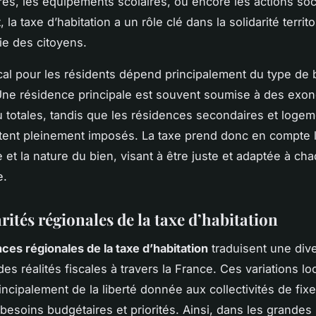
ures, les équipements scolaires, ou encore les actions soc
la taxe d’habitation a un rôle clé dans la solidarité territor
vie des citoyens.
scal pour les résidents dépend principalement du type de b
ne résidence principale est souvent soumise à des exon
ou totales, tandis que les résidences secondaires et loge
tent pleinement imposés. La taxe prend donc en compte l
e et la nature du bien, visant à être juste et adaptée à ch
e.
rités régionales de la taxe d’habitation
nces régionales de la taxe d’habitation
traduisent une dive
es réalités fiscales à travers la France. Ces variations lo
incipalement de la liberté donnée aux collectivités de fixe
 besoins budgétaires et priorités. Ainsi, dans les grandes 