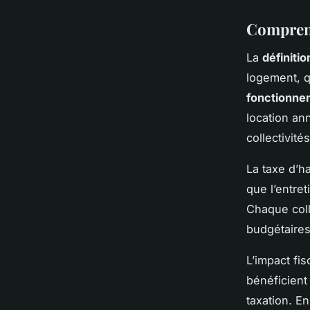
Comprend
La
définitio
logement, q
fonctionne
location an
collectivités
La taxe d’ha
que l’entret
Chaque coll
budgétaires
L’impact fi
bénéficient
taxation. E