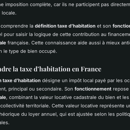
e imposition complète, car ils ne participent pas directem
 locale.
 comprendre la
définition taxe d’habitation
et son
foncti
l pour saisir la logique de cette contribution au financem
ale
française. Cette connaissance aide aussi à mieux anti
n le type de bien occupé.
re la taxe d’habitation en France
n taxe d’habitation
désigne un impôt local payé par les o
nt, principal ou secondaire. Son
fonctionnement
repose 
ale
, combinant la valeur locative cadastrale du bien et les
ollectivité territoriale. Cette valeur locative représente 
théorique du loyer annuel, qui est ajustée selon les politi
ales.