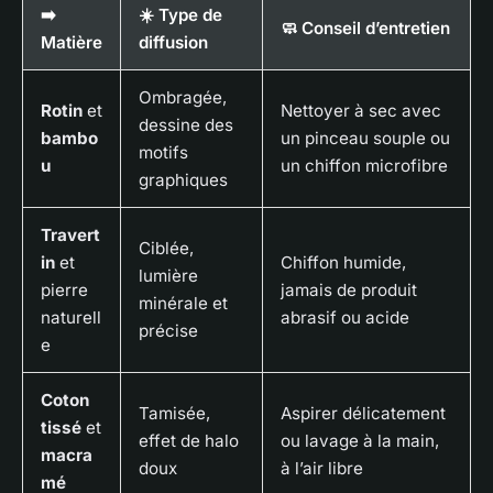
➡️
☀️ Type de
🧼 Conseil d’entretien
Matière
diffusion
Ombragée,
Rotin
et
Nettoyer à sec avec
dessine des
bambo
un pinceau souple ou
motifs
u
un chiffon microfibre
graphiques
Travert
Ciblée,
in
et
Chiffon humide,
lumière
pierre
jamais de produit
minérale et
naturell
abrasif ou acide
précise
e
Coton
Tamisée,
Aspirer délicatement
tissé
et
effet de halo
ou lavage à la main,
macra
doux
à l’air libre
mé