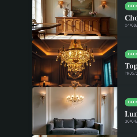
DEC
Cho
04/08
DEC
Top
11/05/
DEC
Lum
30/04