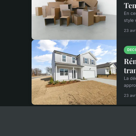
Ten
En ce
style 
23 avr
DEC
Rén
tra
La dé
appro
23 avr