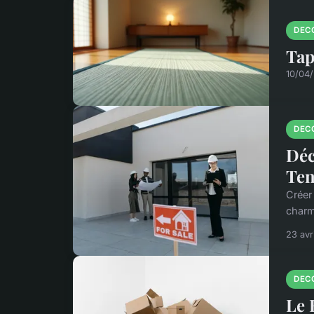
DEC
Tap
10/04
DEC
Déc
Ten
Créer
charm
23 avr
DEC
Le 