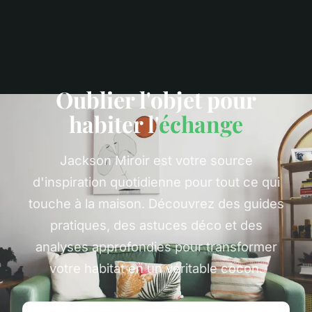
Oublier l'objet pour
habiter l'
échange
Jackson Miroir est votre source
d'inspiration quotidienne pour tout ce qui
touche à la maison. Découvrez des guides
pratiques, des astuces déco et des
analyses approfondies pour transformer
votre habitat en un véritable cocon.