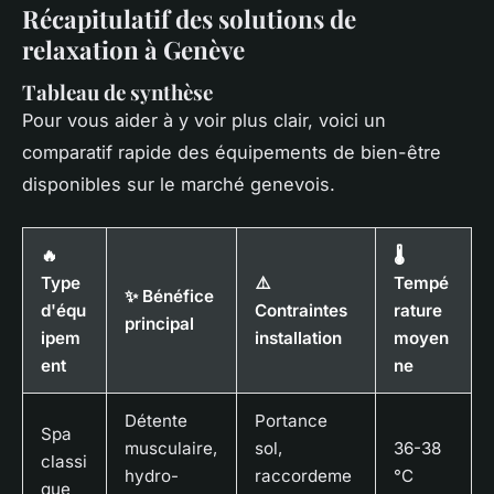
Récapitulatif des solutions de
relaxation à Genève
Tableau de synthèse
Pour vous aider à y voir plus clair, voici un
comparatif rapide des équipements de bien-être
disponibles sur le marché genevois.
🔥
🌡️
Type
⚠️
Tempé
✨ Bénéfice
d'équ
Contraintes
rature
principal
ipem
installation
moyen
ent
ne
Détente
Portance
Spa
musculaire,
sol,
36-38
classi
hydro-
raccordeme
°C
que