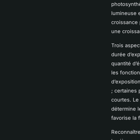
photosynthè
lumineuse e
croissance p
une croissa
Trois aspect
durée d’exp
quantité d’é
les fonction
d’expositio
; certaines
courtes. Le
détermine l
favorise la 
Reconnaître