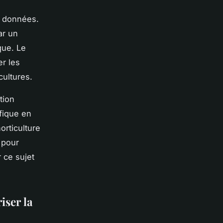
s données.
ar un
que. Le
er les
cultures.
tion
fique en
orticulture
 pour
 ce sujet
iser la