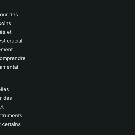
pour des
soins
és et
st crucial
rement
comprendre
damental
lles
r des
et
nstruments
 certains