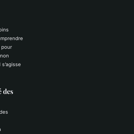
oins
Comprendre
s pour
 non
l s’agisse
é des
 des
a