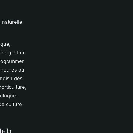
 naturelle
ique,
nergie tout
programmer
s heures où
hoisir des
orticulture,
ctrique.
de culture
e la