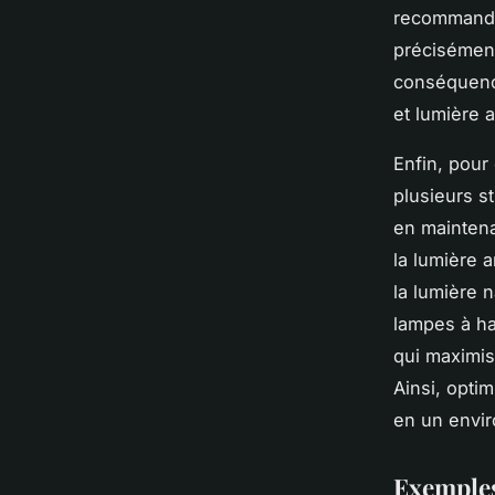
recommandé 
précisément 
conséquence
et lumière ar
Enfin, pour
plusieurs s
en maintena
la lumière 
la lumière 
lampes à ha
qui maximis
Ainsi, opti
en un envi
Exemples 