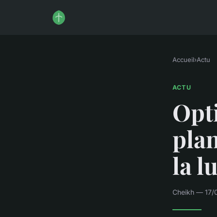
Accueil
›
Actu
ACTU
Opti
plan
la l
Cheikh — 17/