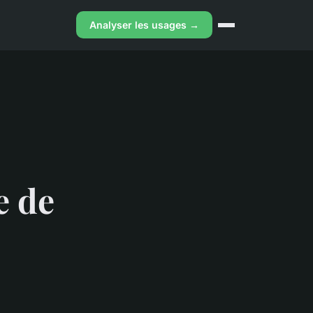
Analyser les usages →
e de