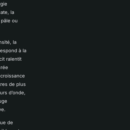
rgie
te, la
e pâle ou
sité, la
respond à la
t ralentit
urée
e croissance
tres de plus
eurs d’onde,
ouge
ve.
que de