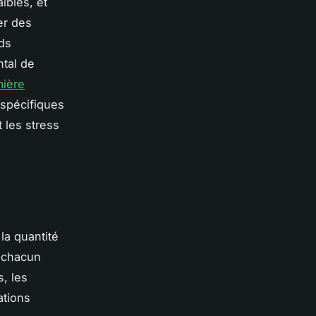
ibles, et
er des
rds
ntal de
mière
 spécifiques
 les stress
 la quantité
, chacun
, les
ations