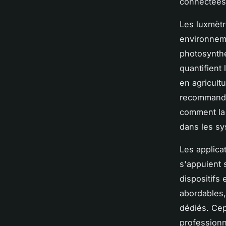
connectées, 
Les luxmètr
environneme
photosynthé
quantifient 
en agricult
recommandé
comment la 
dans les sy
Les applica
s'appuient 
dispositifs 
abordables,
dédiés. Cep
professionne