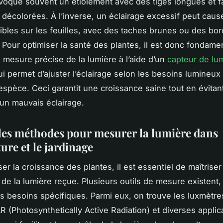
voque souvent un étiolement avec des tiges longues et fa
s décolorées. À l’inverse, un éclairage excessif peut caus
sibles sur les feuilles, avec des taches brunes ou des bo
Pour optimiser la santé des plantes, il est donc fondame
e mesure précise de la lumière à l’aide d’un
capteur de lu
ui permet d’ajuster l’éclairage selon les besoins lumineux
spèce. Ceci garantit une croissance saine tout en évitant
un mauvais éclairage.
les méthodes pour mesurer la lumière dans
ture et le jardinage
er la croissance des plantes, il est essentiel de maîtriser
é de la lumière reçue. Plusieurs outils de mesure existent
s besoins spécifiques. Parmi eux, on trouve les luxmètres
R (Photosynthetically Active Radiation) et diverses applic