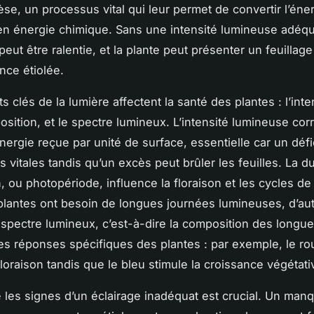
se, un processus vital qui leur permet de convertir l’éne
n énergie chimique. Sans une intensité lumineuse adéqua
eut être ralentie, et la plante peut présenter un feuillag
nce étiolée.
s clés de la lumière affectent la santé des plantes : l’inten
osition, et le spectre lumineux. L’intensité lumineuse cor
nergie reçue par unité de surface, essentielle car un défici
s vitales tandis qu’un excès peut brûler les feuilles. La d
n, ou photopériode, influence la floraison et les cycles d
 plantes ont besoin de longues journées lumineuses, d’au
 spectre lumineux, c’est-à-dire la composition des longu
es réponses spécifiques des plantes : par exemple, le r
floraison tandis que le bleu stimule la croissance végétati
 les signes d’un éclairage inadéquat est crucial. Un man