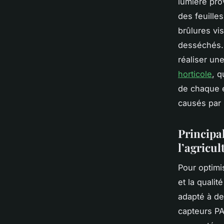
lumière pro
des feuille
brûlures vi
desséchés. 
réaliser un
horticole
, q
de chaque e
causés par 
Principa
l’agricul
Pour optimis
et la qualit
adapté à de
capteurs PA