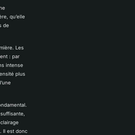
une
re, qu’elle
s de
umière. Les
ent : par
ns intense
ensité plus
d’une
fondamental.
suffisante,
clairage
 Il est donc