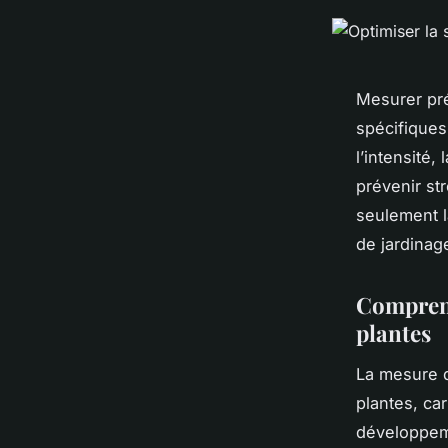
Mesurer pré
spécifiques
l’intensité,
prévenir st
seulement la
de jardinag
Comprend
plantes
La mesure d
plantes, car
développeme