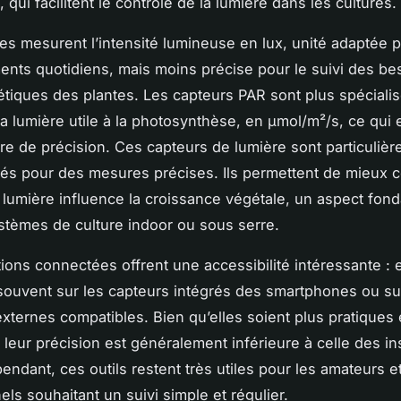
qui facilitent le contrôle de la lumière dans les cultures.
es mesurent l’intensité lumineuse en lux, unité adaptée 
nts quotidiens, mais moins précise pour le suivi des be
tiques des plantes. Les capteurs PAR sont plus spécialis
la lumière utile à la photosynthèse, en µmol/m²/s, ce qui e
ure de précision. Ces capteurs de lumière sont particuliè
s pour des mesures précises. Ils permettent de mieux 
lumière influence la croissance végétale, un aspect fon
stèmes de culture indoor ou sous serre.
tions connectées offrent une accessibilité intéressante : e
souvent sur les capteurs intégrés des smartphones ou su
externes compatibles. Bien qu’elles soient plus pratiques 
 leur précision est généralement inférieure à celle des i
endant, ces outils restent très utiles pour les amateurs et
ls souhaitant un suivi simple et régulier.