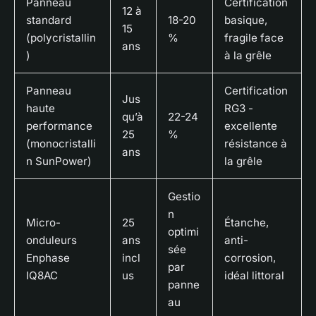
Panneau
Certification
12 à
standard
18-20
basique,
15
(polycristallin
%
fragile face
ans
)
à la grêle
Panneau
Certification
Jus
haute
RG3 -
qu’à
22-24
performance
excellente
25
%
(monocristalli
résistance à
ans
n SunPower)
la grêle
Gestio
n
Micro-
25
Étanche,
optimi
onduleurs
ans
anti-
sée
Enphase
incl
corrosion,
par
IQ8AC
us
idéal littoral
panne
au