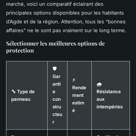
marché, voici un comparatif éclairant des
principales options disponibles pour les habitants
d’Agde et de la région. Attention, tous les “bonnes
affaires” ne le sont pas vraiment sur le long terme.
Sélectionner les meilleures options de
protection
🛡️
Gar
⚡
anti
🌧️
Rende
🔧 Type de
e
Résistance
ment
panneau
con
aux
estim
stru
intempéries
é
cteu
r