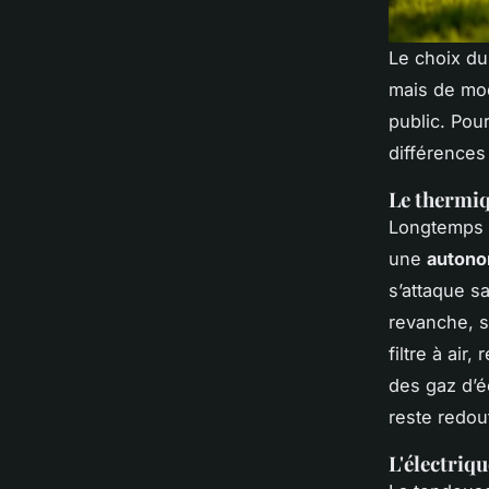
Le choix du
mais de mod
public. Pour
différences 
Le thermiq
Longtemps i
une
autonom
s’attaque s
revanche, s
filtre à ai
des gaz d’é
reste redou
L'électriqu