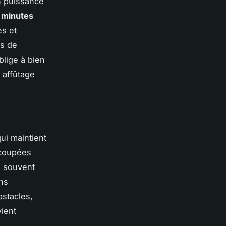
en puissance
 minutes
es et
ps de
oblige à bien
, affûtage
e
qui maintient
 coupées
, souvent
ans
bstacles,
vient