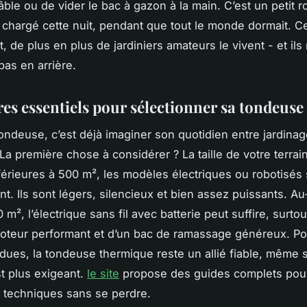
câble ou de vider le bac à gazon à la main. C’est un petit r
t chargé cette nuit, pendant que tout le monde dormait. C
 de plus en plus de jardiniers amateurs le vivent - et ils
pas en arrière.
res essentiels pour sélectionner sa tondeuse
tondeuse, c’est déjà imaginer son quotidien entre jardinag
. La première chose à considérer ? La taille de votre terrai
férieures à 500 m², les modèles électriques ou robotisés
t. Ils sont légers, silencieux et bien assez puissants. Au
 m², l’électrique sans fil avec batterie peut suffire, surtout
oteur performant et d’un bac de ramassage généreux. Po
dues, la tondeuse thermique reste un allié fiable, même 
st plus exigeant.
le site
propose des guides complets pour
s techniques sans se perdre.