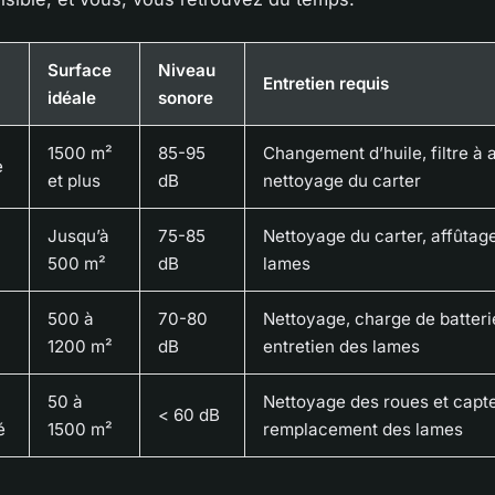
Surface
Niveau
Entretien requis
idéale
sonore
1500 m²
85-95
Changement d’huile, filtre à a
e
et plus
dB
nettoyage du carter
Jusqu’à
75-85
Nettoyage du carter, affûtag
500 m²
dB
lames
500 à
70-80
Nettoyage, charge de batteri
1200 m²
dB
entretien des lames
50 à
Nettoyage des roues et capte
< 60 dB
é
1500 m²
remplacement des lames