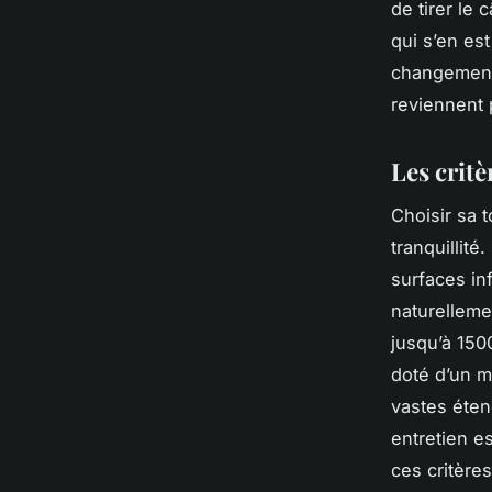
de tirer le 
qui s’en es
changement,
reviennent 
Les critè
Choisir sa 
tranquillité
surfaces in
naturellemen
jusqu’à 1500
doté d’un m
vastes éten
entretien e
ces critère