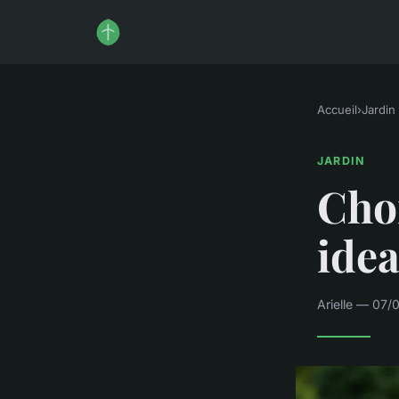
Accueil
›
Jardin
JARDIN
Choi
idea
Arielle — 07/