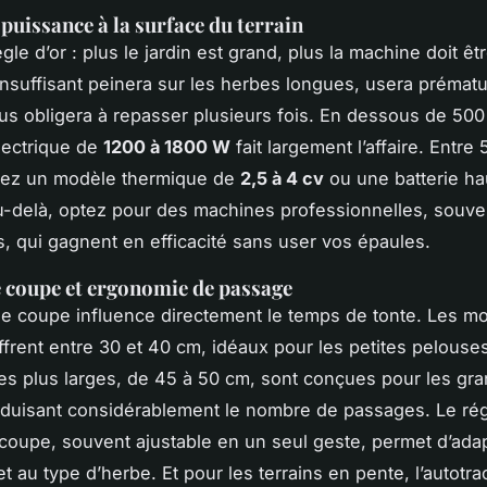
 puissance à la surface du terrain
gle d’or : plus le jardin est grand, plus la machine doit êt
nsuffisant peinera sur les herbes longues, usera prémat
us obligera à repasser plusieurs fois. En dessous de 500
lectrique de
1200 à 1800 W
fait largement l’affaire. Entre
giez un modèle thermique de
2,5 à 4 cv
ou une batterie ha
u-delà, optez pour des machines professionnelles, souve
s, qui gagnent en efficacité sans user vos épaules.
 coupe et ergonomie de passage
de coupe influence directement le temps de tonte. Les m
frent entre 30 et 40 cm, idéaux pour les petites pelouse
s plus larges, de 45 à 50 cm, sont conçues pour les gr
duisant considérablement le nombre de passages. Le rég
coupe, souvent ajustable en un seul geste, permet d’adap
et au type d’herbe. Et pour les terrains en pente, l’autotra