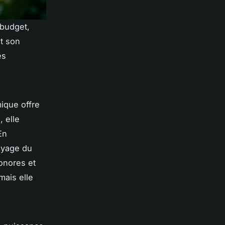
 budget,
t son
es
ique offre
 elle
En
oyage du
sonores et
mais elle