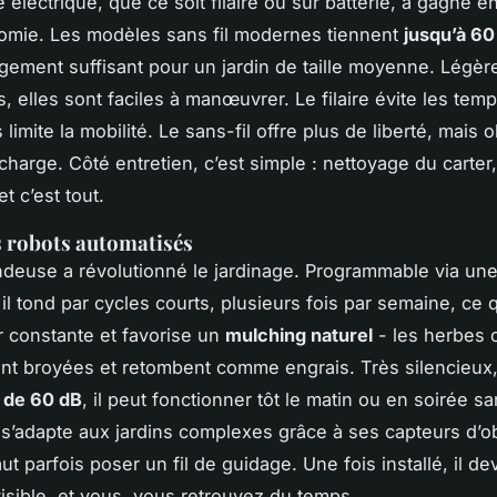
 électrique, que ce soit filaire ou sur batterie, a gagné 
omie. Les modèles sans fil modernes tiennent
jusqu’à 60
argement suffisant pour un jardin de taille moyenne. Légèr
, elles sont faciles à manœuvrer. Le filaire évite les tem
limite la mobilité. Le sans-fil offre plus de liberté, mais 
 charge. Côté entretien, c’est simple : nettoyage du carter
t c’est tout.
s robots automatisés
ndeuse a révolutionné le jardinage. Programmable via un
 il tond par cycles courts, plusieurs fois par semaine, ce 
 constante et favorise un
mulching naturel
- les herbes
nt broyées et retombent comme engrais. Très silencieux
 de 60 dB
, il peut fonctionner tôt le matin ou en soirée s
l s’adapte aux jardins complexes grâce à ses capteurs d’o
ut parfois poser un fil de guidage. Une fois installé, il de
isible, et vous, vous retrouvez du temps.