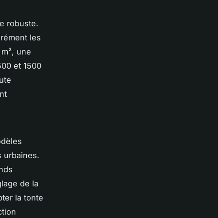
re robuste.
urément les
 m², une
 500 et 1500
ute
nt
odèles
s urbaines.
ands
lage de la
ter la tonte
ction