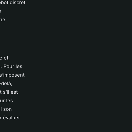
obot discret
e
 ne
e et
n. Pour les
 s’imposent
-delà,
 s’il est
ur les
si son
 évaluer