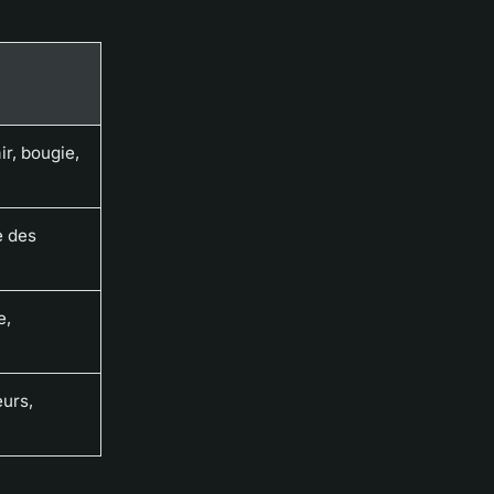
ir, bougie,
e des
e,
urs,