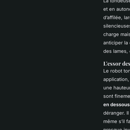
La tondeuse
et en auton
d’affilée, l
silencieuses
charge mais 
anticiper la
des lames, e
L'essor de
Le robot to
application,
une hauteur
sont fineme
en dessous
déranger. I
même s’il fa
presque inv