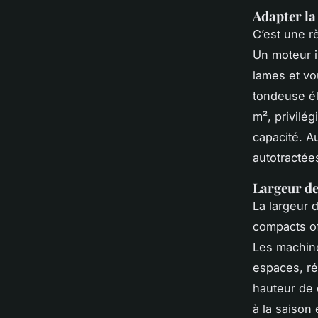
Adapter la
C’est une rè
Un moteur i
lames et vo
tondeuse é
m², privilé
capacité. A
autotractée
Largeur de
La largeur 
compacts of
Les machine
espaces, ré
hauteur de 
à la saison 