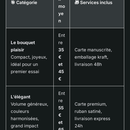
🎯 Catégorie
🎁 Services inclus
mo
ye
n
Ent
Le bouquet
re
plaisir
35
Carte manuscrite,
Compact, joyeux,
€
emballage kraft,
idéal pour un
et
livraison 48h
premier essai
45
€
Ent
L’élégant
re
Volume généreux,
Carte premium,
55
couleurs
ruban satiné,
€
harmonisées,
livraison express
et
grand impact
24h
65