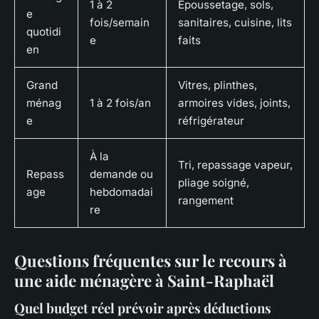
1 à 2
Époussetage, sols,
e
fois/semain
sanitaires, cuisine, lits
quotidi
e
faits
en
Grand
Vitres, plinthes,
ménag
1 à 2 fois/an
armoires vides, joints,
e
réfrigérateur
À la
Tri, repassage vapeur,
Repass
demande ou
pliage soigné,
age
hebdomadai
rangement
re
Questions fréquentes sur le recours à
une aide ménagère à Saint-Raphaël
Quel budget réel prévoir après déductions