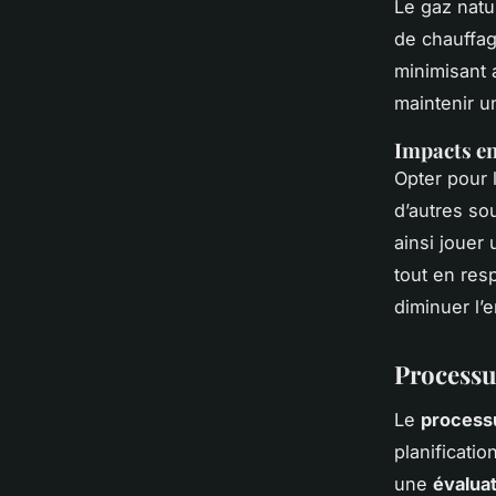
Le gaz natu
de chauffag
minimisant 
maintenir u
Impacts e
Opter pour 
d’autres so
ainsi jouer
tout en res
diminuer l’e
Processus
Le
process
planificati
une
évaluat