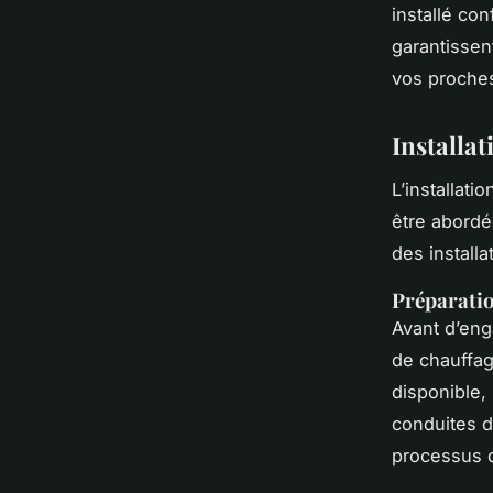
installé co
garantissen
vos proche
Installa
L’installat
être abordé
des installa
Préparatio
Avant d’enga
de chauffage
disponible,
conduites d
processus d