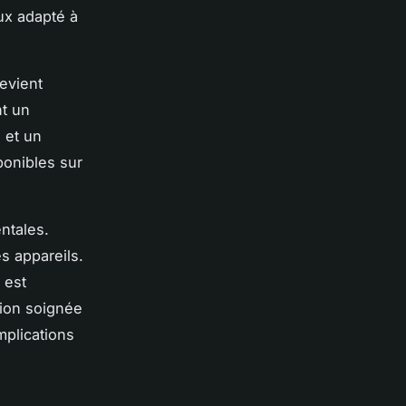
ux adapté à
evient
nt un
 et un
ponibles sur
ntales.
es appareils.
 est
tion soignée
mplications