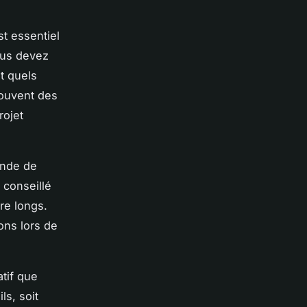
est essentiel
ous devez
t quels
souvent des
rojet
nde de
 conseillé
re longs.
ons lors de
atif que
ls, soit