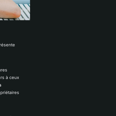
résente
ures
urs à ceux
s
priétaires