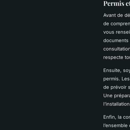
Permis e
Avant de déb
de compren
vous rensei
documents s
consultatio
respecte to
Ensuite, s
permis. Les 
de prévoir 
Une prépara
l’installation
Enfin, la c
l’ensemble 