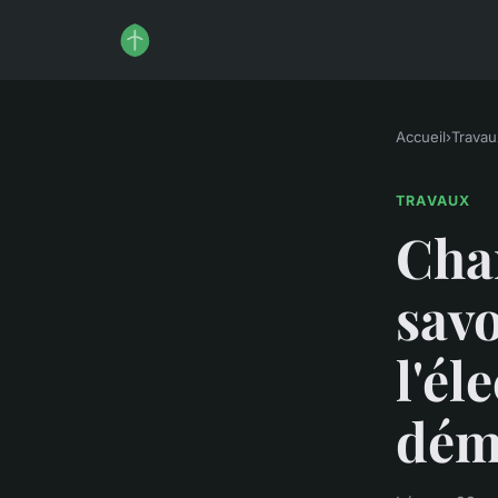
Accueil
›
Travau
TRAVAUX
Chan
savo
l'él
déma