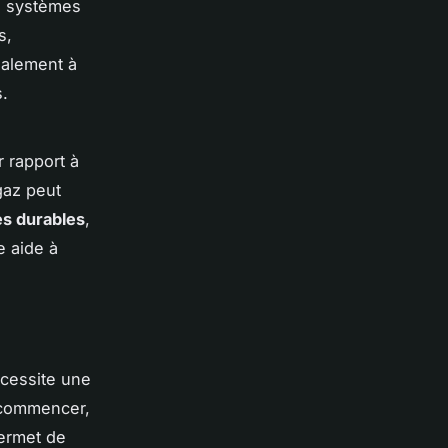
s systèmes
s,
galement à
s.
r rapport à
gaz peut
s durables
,
e aide à
écessite une
e commencer,
permet de