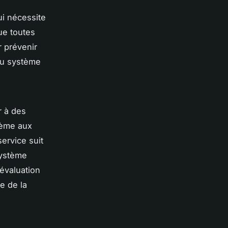
ui nécessite
que toutes
 prévenir
du système
r à des
tème aux
ervice suit
système
’évaluation
e de la